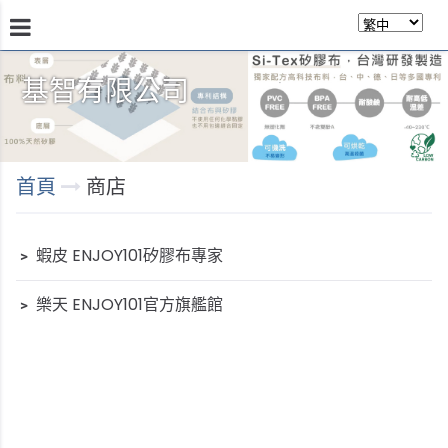
基智有限公司
商品介紹
瞭解技術
商店
永續發展
關於我
首頁
商店
﹥
蝦皮 ENJOY101矽膠布專家
﹥
樂天 ENJOY101官方旗艦館