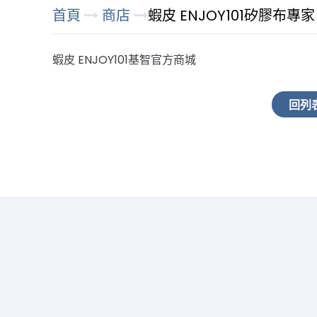
首頁
商店
蝦皮 ENJOY101矽膠布專家
蝦皮 ENJOY101基智官方商城
回列