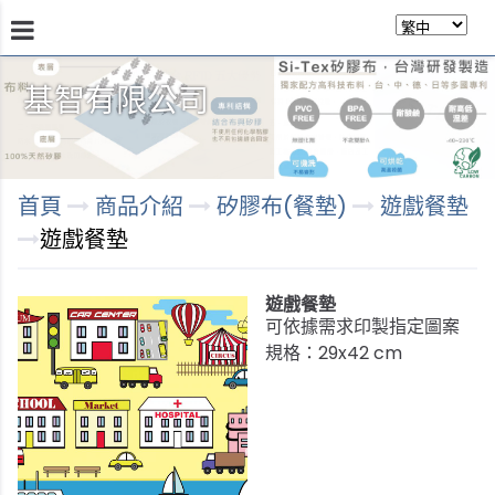
基智有限公司
商品介紹
瞭解技術
商店
永續發展
關於我
首頁
商品介紹
矽膠布(餐墊)
遊戲餐墊
遊戲餐墊
遊戲餐墊
可依據需求印製指定圖案
規格：29x42 cm