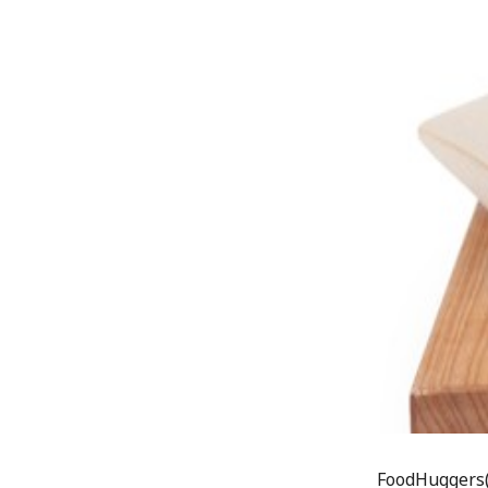
FoodHuggers(